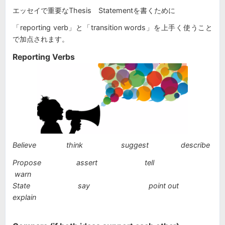
エッセイで重要なThesis Statementを書くために
「reporting verb」と「transition words」を上手く使うこと
で加点されます。
Reporting Verbs
Believe think suggest describe
Propose assert tell
warn
State say point out
explain