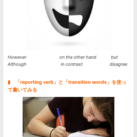
However on the other hand but
Although in contrast disagree
▮ 「reporting verb」と「transition words」を使っ
て書いてみる