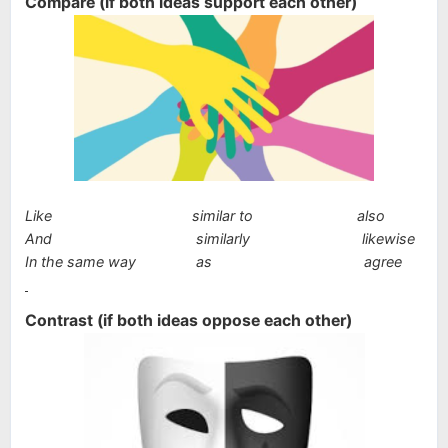
Compare
(if both ideas support each other)
Like similar to also
And similarly likewise
In the same way as agree
Contrast
(if both ideas oppose each other)