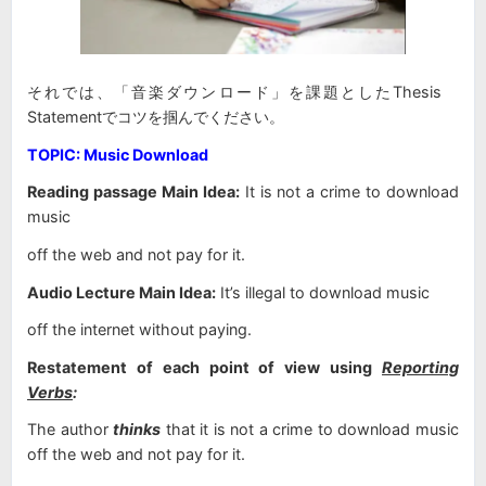
それでは、「音楽ダウンロード」を課題としたThesis
Statementでコツを掴んでください。
TOPIC: Music Download
Reading passage Main Idea:
It is not a crime to download
music
off the web and not pay for it.
Audio Lecture Main Idea:
It’s
illegal to download music
off the internet without paying.
Restatement of each point of view using
Reporting
Verbs
:
The author
thinks
that it is not a crime to download music
off the web and not pay for it.