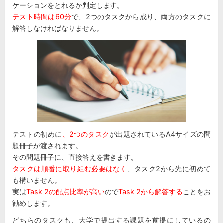
ケーションをとれるか判定します。
テスト時間は60分
で、2つのタスクから成り、両方のタスクに
解答しなければなりません。
テストの初めに
、2つのタスク
が出題されているA4サイズの問
題冊子が渡されます。
その問題冊子に、直接答えを書きます
。
タスクは順番に取り組む必要はなく
、タスク2から先に初めて
も構いません。
実は
Task 2の配点比率が高い
ので
Task 2から解答する
ことをお
勧めします。
どちらのタスクも、大学で提出する課題を前提にしているの