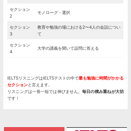
セクション
モノローグ・選択
2
セクション
教育や勉強の場における2〜4人の会話につい
3
て
セクション
大学の講義を聞いて設問に答える
4
IELTSリスニングはIELTSテストの中で
最も勉強に時間がかかる
セクション
と言えます。
リスニングは一長一短では伸びません。
毎日の積み重ねが大切
です！