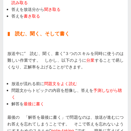
読み取る
答えを放送分から
聞き取る
答えを
書き取る
▮ 読む、聞く、そして書く
放送中に“ 読む、聞く、書く”３つのスキルを同時に使うのは
難しい作業です。 しかし、以下のように
分業
することで易し
くなり、正解率を上げることができます。
放送が流れる前に
問題文をよく読む
問題文からトピックの内容を想像し、答えを
予測しながら聴
く
解答を
最後に書く
最後の 「解答を最後に書く」で問題なのは、放送が進むにつ
れ答えを忘れてしまうことです。 そこで答えを忘れないよう
にするためのスキルが“
note-taking
”です。 簡単に言えばメ