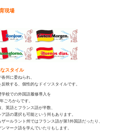
育現場
的なスタイル
が各州に委ねられ、
を反映する、個性的なドイツスタイルです。
礎学校での外国語履修導入を
3年ごろからです。
数、英語とフランス語が半数、
シア語の選択も可能という州もあります。
るザールラント州ではフランス語が第1外国語だったり、
デンマーク語を学んでいたりもします。