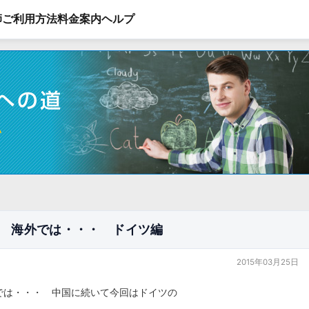
師
ご利用方法
料金案内
ヘルプ
 海外では・・・ ドイツ編
2015年03月25日
では・・・ 中国に続いて今回はドイツの
。