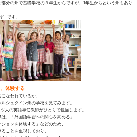
大部分の州で基礎学校の３年生からですが、1年生からという州もあり
分）です。
る、体験する
おこなわれているか、
ホルシュタイン州の学校を見てみます。
イツ人の英語専任教師がひとりで担当します。
標は、「外国語学習への関心を高める」
ーションを体験する」などのため、
けることを重視しており、