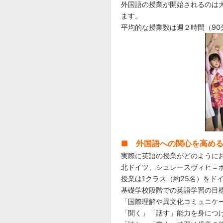
外国語の授業が開始されるのは
ます。
平均的な授業数は週２時間（90
■ 外国語への関心を高め
実際に英語の授業がどのように
北ドイツ、シュレースヴィヒ＝
授業は1クラス（約25名）をド
基礎学校段階での英語学習の目
「国際理解や異文化コミュニケ
「聞く」「話す」能力を身につ