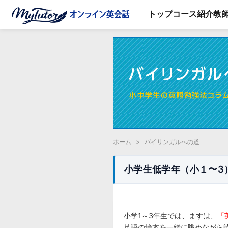
トップ
コース紹介
教
ホーム
>
バイリンガルへの道
小学生低学年（小１〜3
小学1～3年生では、ますは、
「
英語の絵本を一緒に眺めながら