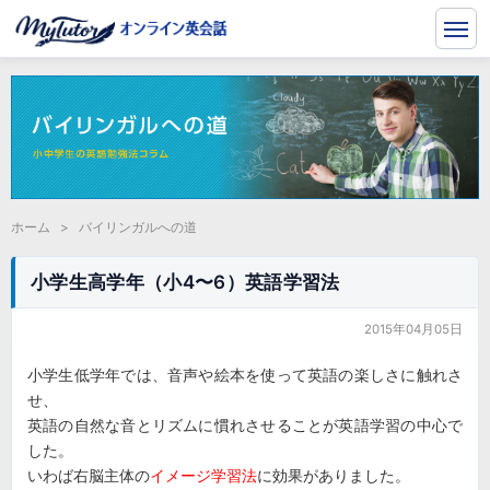
ホーム
>
バイリンガルへの道
小学生高学年（小4〜6）英語学習法
2015年04月05日
小学生低学年では、音声や絵本を使って英語の楽しさに触れさ
せ、
英語の自然な音とリズムに慣れさせることが英語学習の中心で
した。
いわば右脳主体の
イメージ学習法
に効果がありました。